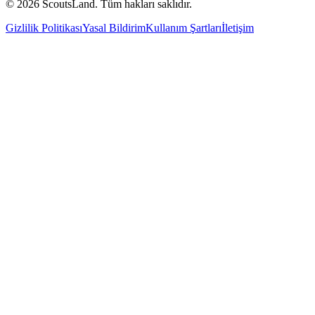
©
2026
ScoutsLand.
Tüm hakları saklıdır.
Gizlilik Politikası
Yasal Bildirim
Kullanım Şartları
İletişim