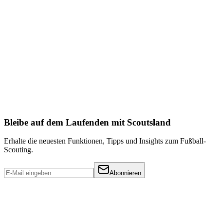
Lieblingsteams, basierend rein auf historischen Daten. Dies sind
Annahmen und sollten nicht für Gewinnspiele, Tippspiele oder
Wetten verwendet werden.
Bleibe auf dem Laufenden mit Scoutsland
Erhalte die neuesten Funktionen, Tipps und Insights zum Fußball-
Scouting.
Abonnieren