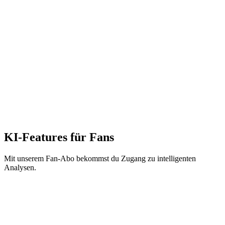
Alle kostenlosen Funktionen inklusive
KI-Spielzusammenfassungen nach jedem Spiel
Erweiterte Spielervergleiche
Detaillierte Statistiken und Heatmaps
Frag die KI alles über Spiele und Spieler
Historische Datenanalyse
Keine Werbung
KI-Features für Fans
Mit unserem Fan-Abo bekommst du Zugang zu intelligenten
Analysen.
Intelligente Spielzusammenfassungen