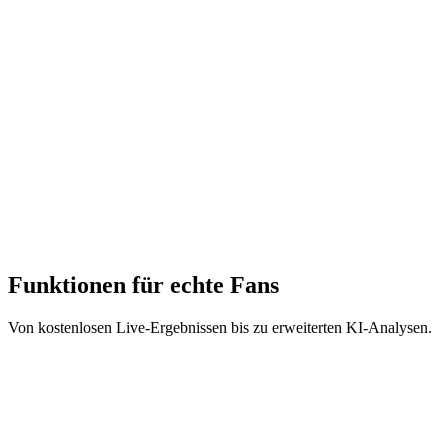
Fan-Plan Vorteile
Alles, was du als Fußball-Fan brauchst, in einer App.
Kostenlose Live-Ergebnisse aus über 50 Ligen
Personalisierte Beobachtungslisten für Lieblingsspieler
Mobiler Zugriff überall und jederzeit
Benutzerdefiniertes Dashboard mit deinen Teams
KI-gestützte Spielzusammenfassungen (Fan-Abo)
Spielervergleiche und detaillierte Statistiken (Fan-Abo)
Funktionen für echte Fans
Von kostenlosen Live-Ergebnissen bis zu erweiterten KI-Analysen.
Live-Ergebnisse immer kostenlos